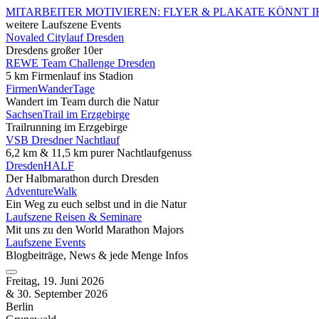
MITARBEITER MOTIVIEREN: FLYER & PLAKATE KÖNNT I
weitere Laufszene Events
Novaled Citylauf Dresden
Dresdens großer 10er
REWE Team Challenge Dresden
5 km Firmenlauf ins Stadion
FirmenWanderTage
Wandert im Team durch die Natur
SachsenTrail im Erzgebirge
Trailrunning im Erzgebirge
VSB Dresdner Nachtlauf
6,2 km & 11,5 km purer Nachtlaufgenuss
DresdenHALF
Der Halbmarathon durch Dresden
AdventureWalk
Ein Weg zu euch selbst und in die Natur
Laufszene Reisen & Seminare
Mit uns zu den World Marathon Majors
Laufszene Events
Blogbeiträge, News & jede Menge Infos
Freitag, 19. Juni 2026
& 30. September 2026
Berlin