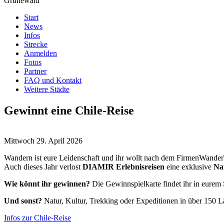
Grunewald
Start
News
Infos
Strecke
Anmelden
Fotos
Partner
FAQ und Kontakt
Weitere Städte
Gewinnt eine Chile-Reise
Mittwoch 29. April 2026
Wandern ist eure Leidenschaft und ihr wollt nach dem FirmenWander
Auch dieses Jahr verlost
DIAMIR Erlebnisreisen
eine exklusive
Na
Wie könnt ihr gewinnen?
Die Gewinnspielkarte findet ihr in eurem
Und sonst?
Natur, Kultur, Trekking oder Expeditionen in über 150 L
Infos zur Chile-Reise