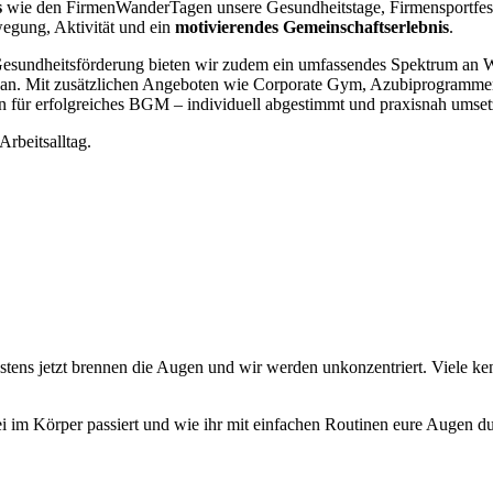
s
wie den FirmenWanderTagen unsere Gesundheitstage, Firmensportfest
wegung, Aktivität und ein
motivierendes Gemeinschaftserlebnis
.
 Gesundheitsförderung bieten wir zudem ein umfassendes Spektrum an
 an. Mit zusätzlichen Angeboten wie Corporate Gym, Azubiprogrammen
 für erfolgreiches BGM – individuell abgestimmt und praxisnah umset
Arbeitsalltag.
ens jetzt brennen die Augen und wir werden unkonzentriert. Viele ke
 im Körper passiert und wie ihr mit einfachen Routinen eure Augen dur