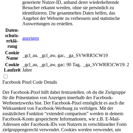
generierte Nutzer-ID, anhand derer wiederkehrende
Besucher erkannt werden, ohne sie persönlich zu
identifizieren. Die gesammelten Daten helfen, das
Angebot der Webseite zu verbessern und statistische
Auswertungen zu erstellen.
Daten­
schutz­
anzeigen
erklä­
rung
Cookie
_gcl_au, _gcl_aw, gac, _ga_SVWRR5CW19
Name
Cookie
_gcl_au, _gcl_aw, gac: 90 Tag, _ga_SVWRR5CW19: 2
Laufzeit
Jahre
Facebook Pixel Code
Details
Der Facebook-Pixel hilft dabei festzustellen, ob du die Zielgruppe
für die Präsentation von Anzeigen innerhalb des Facebook-
Werbenetzwerks bist. Der Facebook-Pixel ermöglicht es auch die
Wirksamkeit von Facebook-Werbung zu verfolgen. Mit der
zusätzlichen Funktion “extended comparison” werden in deinem
Facebook-Konto gespeicherte Informationen, wie z.B. E-Mail-
Adressen oder Facebook-IDs von Nutzern in verschlüsselter Form
zielgruppengerecht verwendet. Cookies werden verwendet, um