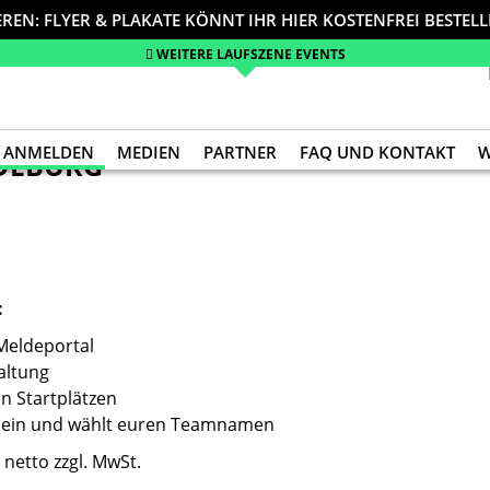
EREN: FLYER & PLAKATE KÖNNT IHR HIER KOSTENFREI BESTEL
WEITERE LAUFSZENE EVENTS
ANMELDEN
MEDIEN
PARTNER
FAQ UND KONTAKT
W
DEBURG
:
 Meldeportal
altung
n Startplätzen
er ein und wählt euren Teamnamen
netto zzgl. MwSt.