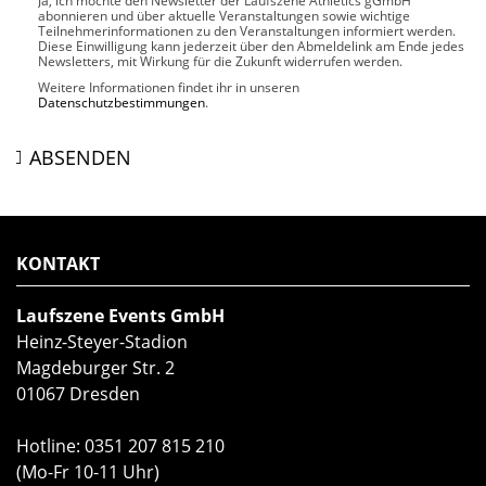
Ja, ich möchte den Newsletter der Laufszene Athletics gGmbH
abonnieren und über aktuelle Veranstaltungen sowie wichtige
Teilnehmerinformationen zu den Veranstaltungen informiert werden.
Diese Einwilligung kann jederzeit über den Abmeldelink am Ende jedes
Newsletters, mit Wirkung für die Zukunft widerrufen werden.
Weitere Informationen findet ihr in unseren
Datenschutzbestimmungen
.
ABSENDEN
KONTAKT
Laufszene Events GmbH
Heinz-Steyer-Stadion
Magdeburger Str. 2
01067 Dresden
Hotline:
0351 207 815 210
(Mo-Fr 10-11 Uhr)