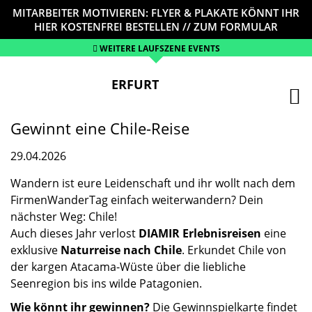
MITARBEITER MOTIVIEREN: FLYER & PLAKATE KÖNNT IHR
HIER KOSTENFREI BESTELLEN // ZUM FORMULAR
WEITERE LAUFSZENE EVENTS
ERFURT
Gewinnt eine Chile-Reise
29.04.2026
Wandern ist eure Leidenschaft und ihr wollt nach dem
FirmenWanderTag einfach weiterwandern? Dein
nächster Weg: Chile!
Auch dieses Jahr verlost
DIAMIR Erlebnisreisen
eine
exklusive
Naturreise nach Chile
. Erkundet Chile von
der kargen Atacama-Wüste über die liebliche
Seenregion bis ins wilde Patagonien.
Wie könnt ihr gewinnen?
Die Gewinnspielkarte findet