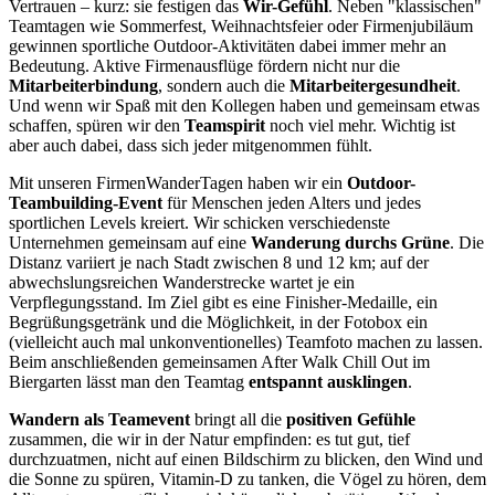
Vertrauen – kurz: sie festigen das
Wir-Gefühl
. Neben "klassischen"
Teamtagen wie Sommerfest, Weihnachtsfeier oder Firmenjubiläum
gewinnen sportliche Outdoor-Aktivitäten dabei immer mehr an
Bedeutung. Aktive Firmenausflüge fördern nicht nur die
Mitarbeiterbindung
, sondern auch die
Mitarbeitergesundheit
.
Und wenn wir Spaß mit den Kollegen haben und gemeinsam etwas
schaffen, spüren wir den
Teamspirit
noch viel mehr. Wichtig ist
aber auch dabei, dass sich jeder mitgenommen fühlt.
Mit unseren FirmenWanderTagen haben wir ein
Outdoor-
Teambuilding-Event
für Menschen jeden Alters und jedes
sportlichen Levels kreiert. Wir schicken verschiedenste
Unternehmen gemeinsam auf eine
Wanderung durchs Grüne
. Die
Distanz variiert je nach Stadt zwischen 8 und 12 km; auf der
abwechslungsreichen Wanderstrecke wartet je ein
Verpflegungsstand. Im Ziel gibt es eine Finisher-Medaille, ein
Begrüßungsgetränk und die Möglichkeit, in der Fotobox ein
(vielleicht auch mal unkonventionelles) Teamfoto machen zu lassen.
Beim anschließenden gemeinsamen After Walk Chill Out im
Biergarten lässt man den Teamtag
entspannt ausklingen
.
Wandern als Teamevent
bringt all die
positiven Gefühle
zusammen, die wir in der Natur empfinden: es tut gut, tief
durchzuatmen, nicht auf einen Bildschirm zu blicken, den Wind und
die Sonne zu spüren, Vitamin-D zu tanken, die Vögel zu hören, dem