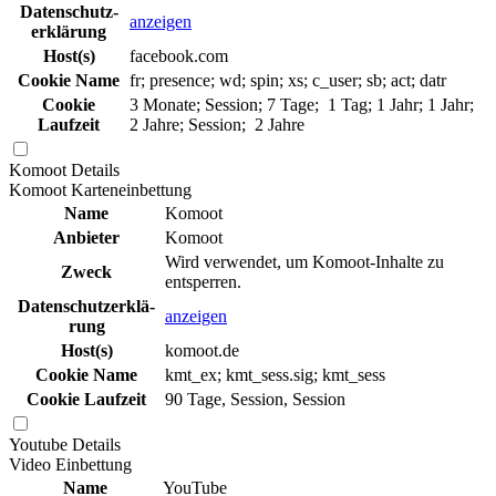
Daten­schutz­
anzeigen
erklä­rung
Host(s)
facebook.com
Cookie Name
fr; presence; wd; spin; xs; c_user; sb; act; datr
Cookie
3 Monate; Session; 7 Tage; 1 Tag; 1 Jahr; 1 Jahr;
Laufzeit
2 Jahre; Session; 2 Jahre
Komoot
Details
Komoot Karteneinbettung
Name
Komoot
Anbieter
Komoot
Wird verwendet, um Komoot-Inhalte zu
Zweck
entsperren.
Daten­schutz­erklä­
anzeigen
rung
Host(s)
komoot.de
Cookie Name
kmt_ex; kmt_sess.sig; kmt_sess
Cookie Laufzeit
90 Tage, Session, Session
Youtube
Details
Video Einbettung
Name
YouTube